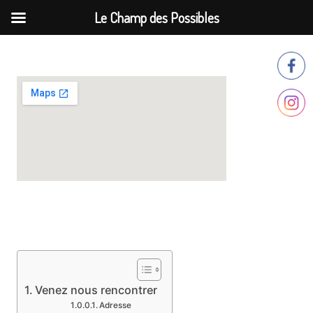
Le Champ des Possibles
Aller
au
contenu
Venez nous rencontrer
Adresse