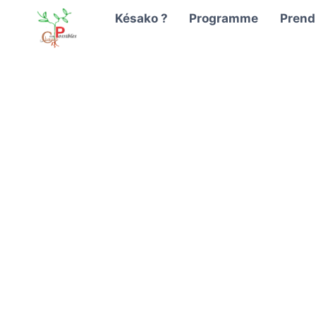
Aller
Késako ?
Programme
Prendr
au
contenu