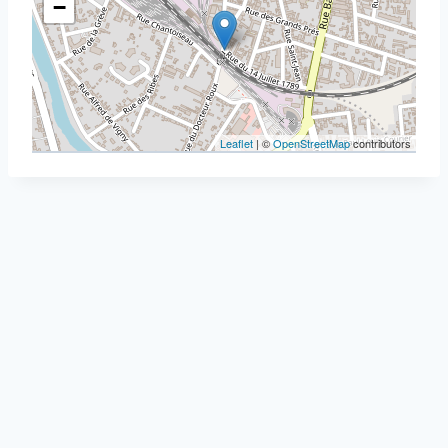
−
Leaflet
| ©
OpenStreetMap
contributors