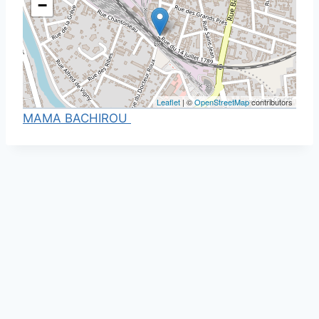
−
Leaflet
| ©
OpenStreetMap
contributors
MAMA BACHIROU