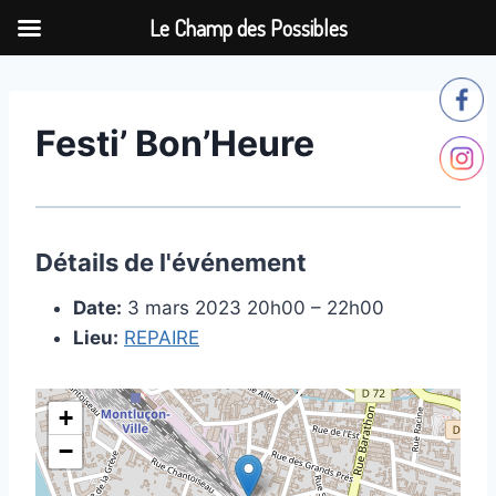
Le Champ des Possibles
Aller
au
contenu
Festi’ Bon’Heure
Détails de l'événement
Date:
3 mars 2023 20h00
–
22h00
Lieu:
REPAIRE
+
−