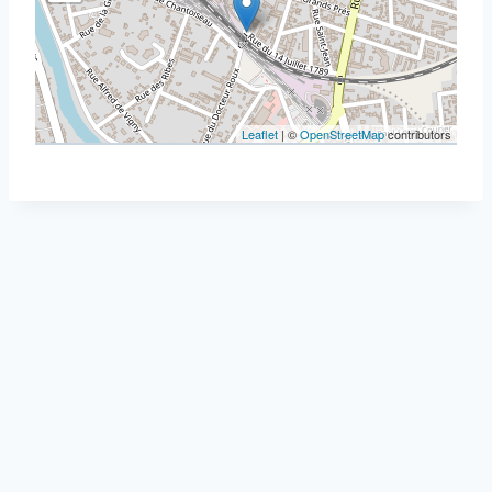
Leaflet
| ©
OpenStreetMap
contributors