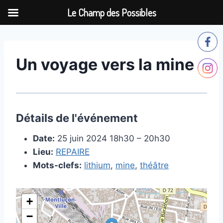
Le Champ des Possibles
Aller
au
contenu
Un voyage vers la mine
Détails de l'événement
Date:
25 juin 2024 18h30
–
20h30
Lieu:
REPAIRE
Mots-clefs:
lithium
,
mine
,
théâtre
+
−