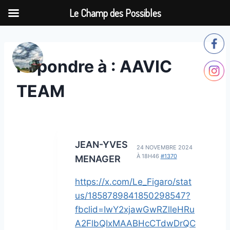
Le Champ des Possibles
Aller
au
contenu
Répondre à : AAVIC
TEAM
JEAN-YVES
24 NOVEMBRE 2024
À 18H46
#1370
MENAGER
https://x.com/Le_Figaro/stat
us/1858789841850298547?
fbclid=IwY2xjawGwRZlleHRu
A2FlbQIxMAABHcCTdwDrQC