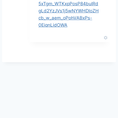
5xTgm_WTKxpPosP84bulRd
gLd2YzJVs1j5wNYWHDloZH
cb_w_aem_oPohVABxPs-
0EiqnLidOWA