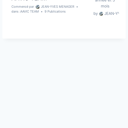
année et 5
r
mois
Commencé par :
JEAN-YVES MENAGER
c
dans :
AAVIC TEAM
9 Publications
by
JEAN-YVES
h
e
r
: