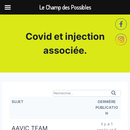
Le Champ des Possibles
Aller
au
contenu
Covid et injection
associée.
R
e
SUJET
DERNIÈRE
c
PUBLICATIO
N
h
e
il y a 1
AAVIC TEAM