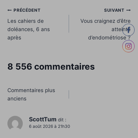
Navigation
PRÉCÉDENT
SUIVANT
Les cahiers de
Vous craignez d’être
de
doléances, 6 ans
atteinte
l’article
après
d’endométriose ?
8 556 commentaires
Navigation
Commentaires plus
anciens
dans
les
ScottTum
dit :
6 août 2026 à 21h30
commentaires