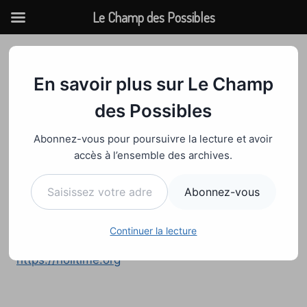
Le Champ des Possibles
Aller
au
INFO PRATIQUE
contenu
En savoir plus sur Le Champ
La plateforme qui
des Possibles
valorise les approches de
Abonnez-vous pour poursuivre la lecture et avoir
bien-être naturelles et
accès à l’ensemble des archives.
Saisissez votre adresse e-mail…
holistiques
Abonnez-vous
Par
Admin
24 novembre 2024
Continuer la lecture
https://holitime.org