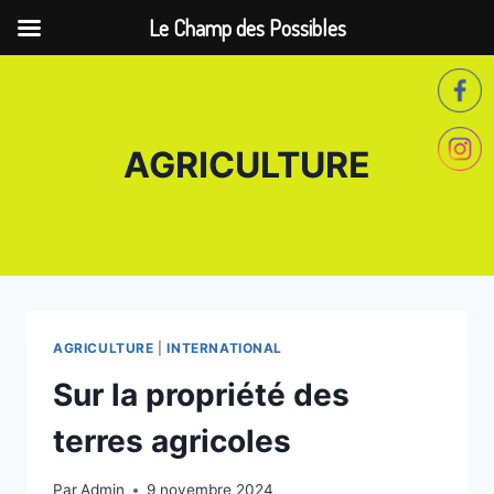
Le Champ des Possibles
Aller
au
contenu
AGRICULTURE
AGRICULTURE
|
INTERNATIONAL
Sur la propriété des
terres agricoles
Par
Admin
9 novembre 2024