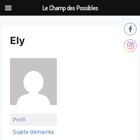
Le Champ des Possibles
Aller
au
contenu
Ely
Profil
Sujets démarrés