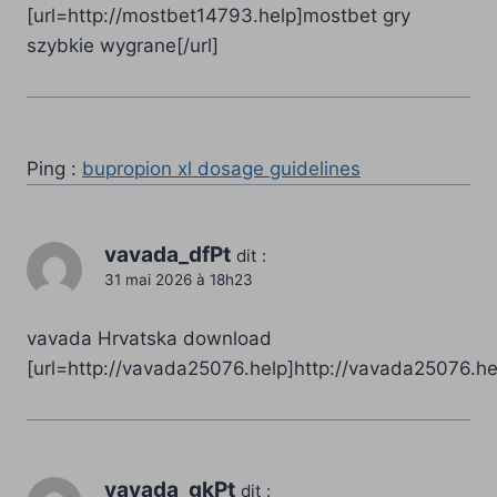
[url=http://mostbet14793.help]mostbet gry
szybkie wygrane[/url]
Ping :
bupropion xl dosage guidelines
vavada_dfPt
dit :
31 mai 2026 à 18h23
vavada Hrvatska download
[url=http://vavada25076.help]http://vavada25076.hel
vavada_gkPt
dit :