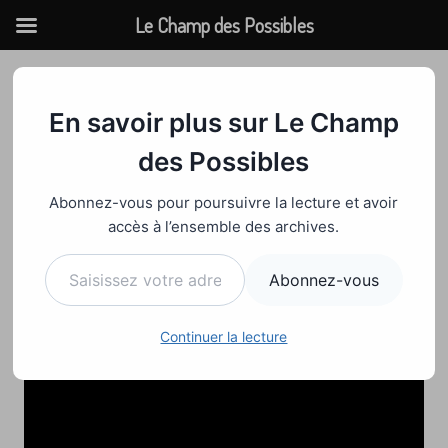
Le Champ des Possibles
Aller
au
AGRICULTURE
|
INTERNATIONAL
contenu
En savoir plus sur Le Champ
Sur la propriété des
des Possibles
terres agricoles
Abonnez-vous pour poursuivre la lecture et avoir
accès à l’ensemble des archives.
Par
Admin
9 novembre 2024
Saisissez votre adresse e-mail…
Abonnez-vous
Continuer la lecture