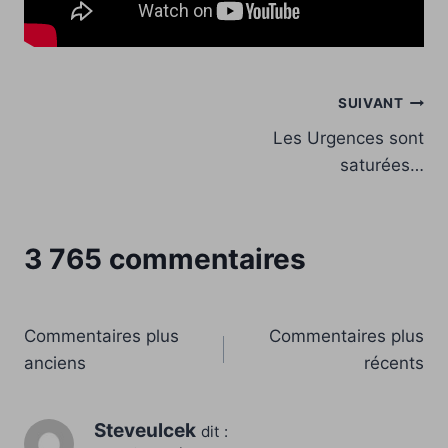
Navigation
SUIVANT
Les Urgences sont
de
saturées…
l’article
3 765 commentaires
Navigation
Commentaires plus
Commentaires plus
anciens
récents
dans
les
Steveulcek
dit :