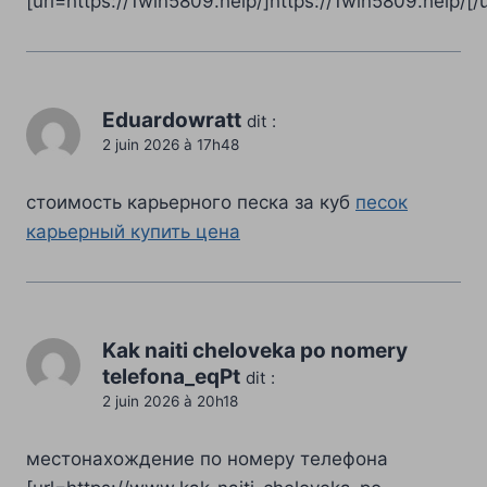
[url=https://1win5809.help/]https://1win5809.help/[/u
Eduardowratt
dit :
2 juin 2026 à 17h48
стоимость карьерного песка за куб
песок
карьерный купить цена
Kak naiti cheloveka po nomery
telefona_eqPt
dit :
2 juin 2026 à 20h18
местонахождение по номеру телефона