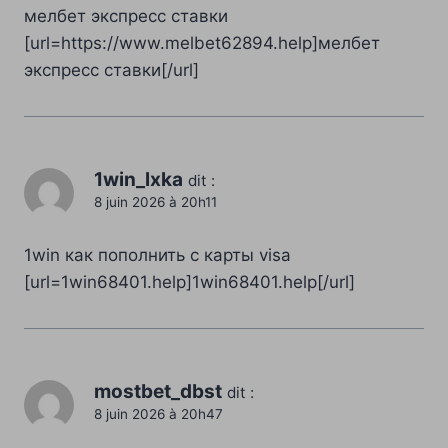
мелбет экспресс ставки
[url=https://www.melbet62894.help]мелбет
экспресс ставки[/url]
1win_lxka
dit :
8 juin 2026 à 20h11
1win как пополнить с карты visa
[url=1win68401.help]1win68401.help[/url]
mostbet_dbst
dit :
8 juin 2026 à 20h47