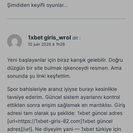
Şimdiden keyifli oyunlar…
1xbet giris_wrol
dit :
10 juin 2026 à 1h28
Yeni başlayanlar için biraz karışık gelebilir. Doğru
düzgün bir site bulmak işkenceydi resmen. Ama
sonunda şu linki keşfettim.
Spor bahisleriyle aranız iyiyse burayı kesinlikle
tavsiye ederim. Güncel sistem ayarlarını kontrol
ettikten sonra erişim sağlamak en mantıklısı. Giriş
adresi tam olarak şu şekilde: 1xbet güncel adres
[url=https://1xbet-giris-82.com]1xbet güncel
adres[/url]. Ne diyeyim yani — 1xbet türkiye için