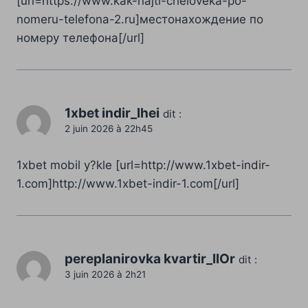
[url=https://www.kak-najti-cheloveka-po-
nomeru-telefona-2.ru]местонахождение по
номеру телефона[/url]
1xbet indir_lhei
dit :
2 juin 2026 à 22h45
1xbet mobil y?kle [url=http://www.1xbet-indir-
1.com]http://www.1xbet-indir-1.com[/url]
pereplanirovka kvartir_llOr
dit :
3 juin 2026 à 2h21