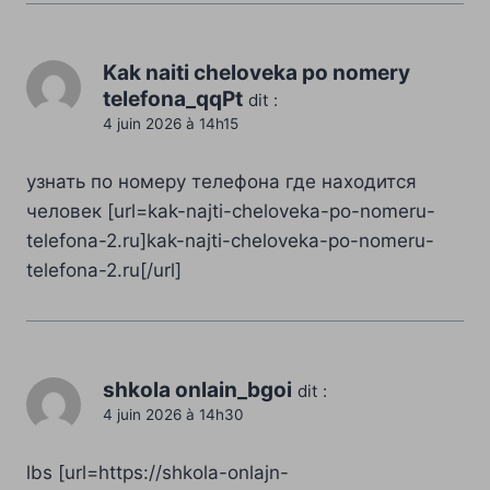
Kak naiti cheloveka po nomery
telefona_qqPt
dit :
4 juin 2026 à 14h15
узнать по номеру телефона где находится
человек [url=kak-najti-cheloveka-po-nomeru-
telefona-2.ru]kak-najti-cheloveka-po-nomeru-
telefona-2.ru[/url]
shkola onlain_bgoi
dit :
4 juin 2026 à 14h30
lbs [url=https://shkola-onlajn-