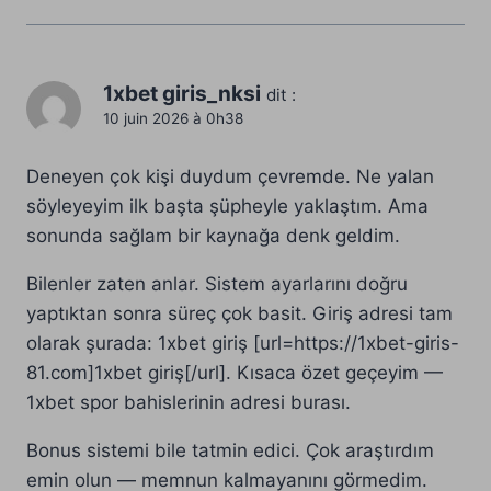
1xbet giris_nksi
dit :
10 juin 2026 à 0h38
Deneyen çok kişi duydum çevremde. Ne yalan
söyleyeyim ilk başta şüpheyle yaklaştım. Ama
sonunda sağlam bir kaynağa denk geldim.
Bilenler zaten anlar. Sistem ayarlarını doğru
yaptıktan sonra süreç çok basit. Giriş adresi tam
olarak şurada: 1xbet giriş [url=https://1xbet-giris-
81.com]1xbet giriş[/url]. Kısaca özet geçeyim —
1xbet spor bahislerinin adresi burası.
Bonus sistemi bile tatmin edici. Çok araştırdım
emin olun — memnun kalmayanını görmedim.