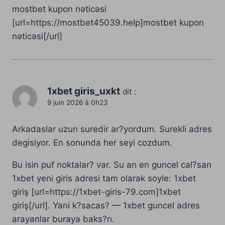
mostbet kupon nəticəsi
[url=https://mostbet45039.help]mostbet kupon
nəticəsi[/url]
1xbet giris_uxkt
dit :
9 juin 2026 à 0h23
Arkadaslar uzun suredir ar?yordum. Surekli adres
degisiyor. En sonunda her seyi cozdum.
Bu isin puf noktalar? var. Su an en guncel cal?san
1xbet yeni giris adresi tam olarak soyle: 1xbet
giriş [url=https://1xbet-giris-79.com]1xbet
giriş[/url]. Yani k?sacas? — 1xbet guncel adres
arayanlar buraya baks?n.