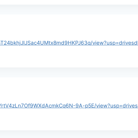
/1-unT24bkhjJlJSac4UMtx8md9HKPJ63q/view?usp=drivesd
/1XoYrtV4zLn7Of9WXdAcmkCq6N-9A-p5E/view?usp=drive