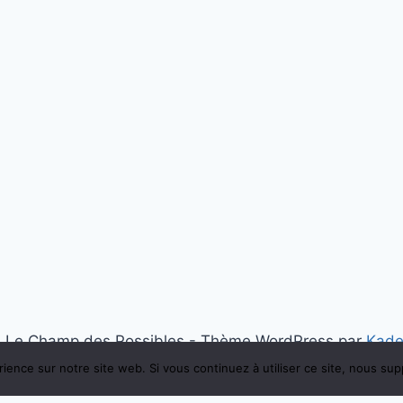
 Le Champ des Possibles - Thème WordPress par
Kad
rience sur notre site web. Si vous continuez à utiliser ce site, nous su