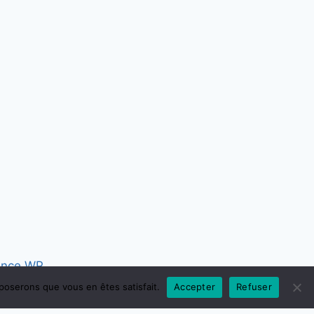
ence WP
pposerons que vous en êtes satisfait.
Accepter
Refuser