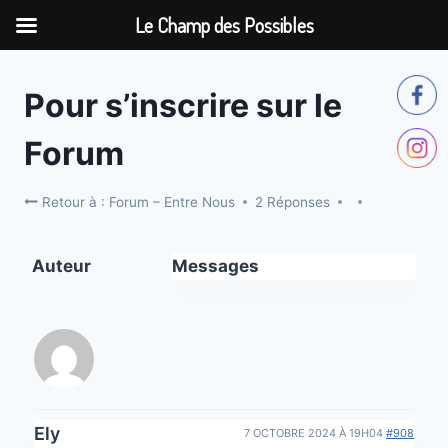
Le Champ des Possibles
Aller
au
Pour s’inscrire sur le
contenu
Forum
Retour à : Forum – Entre Nous
2 Réponses
Auteur
Messages
Ely
7 OCTOBRE 2024 À 19H04
#908