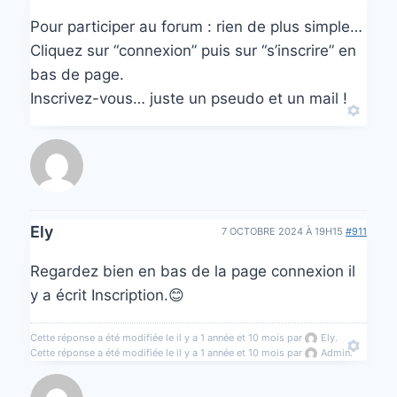
Pour participer au forum : rien de plus simple…
Cliquez sur “connexion” puis sur “s’inscrire” en
bas de page.
Inscrivez-vous… juste un pseudo et un mail !
Ely
7 OCTOBRE 2024 À 19H15
#911
Regardez bien en bas de la page connexion il
y a écrit Inscription.😊
Cette réponse a été modifiée le il y a 1 année et 10 mois par
Ely
.
Cette réponse a été modifiée le il y a 1 année et 10 mois par
Admin
.