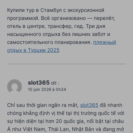
Купили тур в Стамбул с экскурсионной
программой. Всё организовано — перелёт,
отель в центре, трансфер, гид. Три дня
насыщенного отдыха без лишних забот и
самостоятельного планирования.
пляжный
отдых в Турции 2025
slot365
dit :
10 juin 2026 à 0h34
Chỉ sau thời gian ngắn ra mắt,
slot365
đã nhanh
chóng khẳng định vị thế tại thị trường quốc tế với
sự hiện diện tại hơn 20 quốc gia, nổi bật tại châu
Á như Việt Nam, Thái Lan, Nhật Bản và đang mở