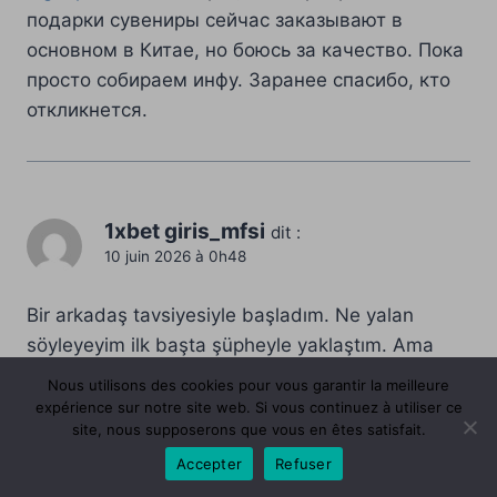
подарки сувениры сейчас заказывают в
основном в Китае, но боюсь за качество. Пока
просто собираем инфу. Заранее спасибо, кто
откликнется.
1xbet giris_mfsi
dit :
10 juin 2026 à 0h48
Bir arkadaş tavsiyesiyle başladım. Ne yalan
söyleyeyim ilk başta şüpheyle yaklaştım. Ama
sonunda sağlam bir kaynağa denk geldim.
Nous utilisons des cookies pour vous garantir la meilleure
expérience sur notre site web. Si vous continuez à utiliser ce
Merak edenler için söylüyorum. Sistem ayarlarını
site, nous supposerons que vous en êtes satisfait.
doğru yaptıktan sonra süreç çok basit. Giriş
Accepter
Refuser
adresi tam olarak şurada: 1xbet spor bahislerinin