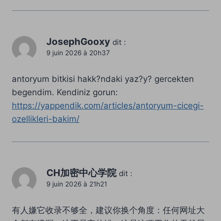
JosephGooxy
dit :
9 juin 2026 à 20h37
antoryum bitkisi hakk?ndaki yaz?y? gercekten
begendim. Kendiniz gorun:
https://yappendik.com/articles/antoryum-cicegi-
ozellikleri-bakim/
CH加密中心学院
dit :
9 juin 2026 à 21h21
有人嫌它收录不够全，建议你换个角度：任何网址大