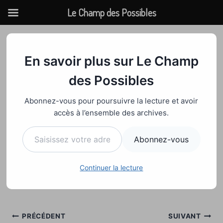
Le Champ des Possibles
Aller
au
INFOS
contenu
En savoir plus sur Le Champ
Les cahiers de
des Possibles
doléances, 6 ans après
Abonnez-vous pour poursuivre la lecture et avoir
accès à l’ensemble des archives.
Par
Admin
23 novembre 2024
Saisissez votre adresse e-mail…
Abonnez-vous
https://www.radiofrance.fr/franceculture/podcast
s/france-culture-va-plus-loin-le-samedi/six-ans-
apres-les-gilets-jaunes-qu-avons-nous-fait-des-
Continuer la lecture
cahiers-de-doleances-4502251
Navigation
PRÉCÉDENT
SUIVANT