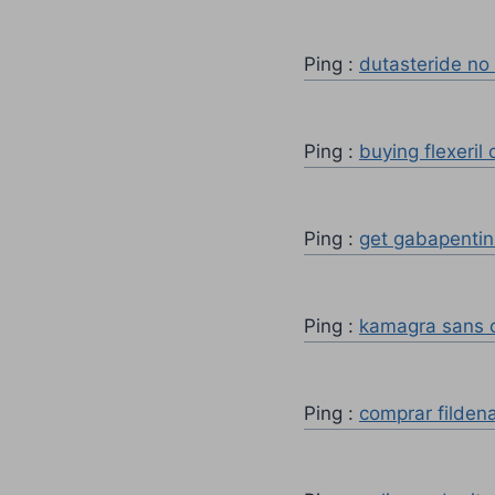
Ping :
dutasteride no 
Ping :
buying flexeril
Ping :
get gabapentin
Ping :
kamagra sans o
Ping :
comprar filden