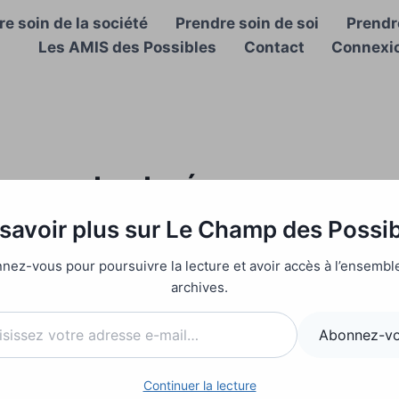
e soin de la société
Prendre soin de soi
Prendre
Les AMIS des Possibles
Contact
Connexi
es sont saturées…
savoir plus sur Le Champ des Possi
2024
nez-vous pour poursuivre la lecture et avoir accès à l’ensembl
.fr/conjoncture/plus-de-43-000-lits-d-hospitalisation-c
archives.
20241031
l…
Abonnez-v
Continuer la lecture