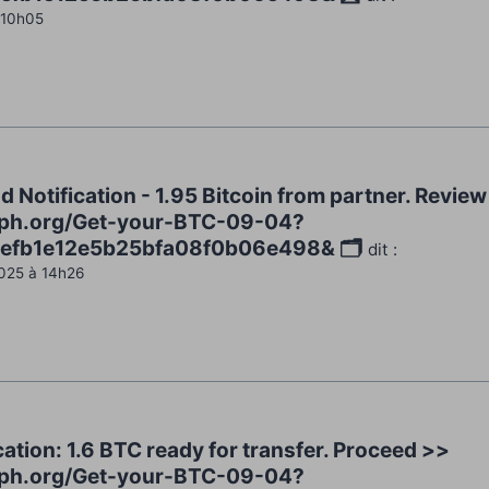
 10h05
d Notification - 1.95 Bitcoin from partner. Revie
raph.org/Get-your-BTC-09-04?
efb1e12e5b25bfa08f0b06e498& 🗂
dit :
025 à 14h26
ication: 1.6 BTC ready for transfer. Proceed >>
raph.org/Get-your-BTC-09-04?