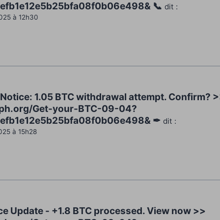
efb1e12e5b25bfa08f0b06e498& 📞
dit :
025 à 12h30
Notice: 1.05 BTC withdrawal attempt. Confirm? 
raph.org/Get-your-BTC-09-04?
efb1e12e5b25bfa08f0b06e498& ✒
dit :
025 à 15h28
nce Update - +1.8 BTC processed. View now >>