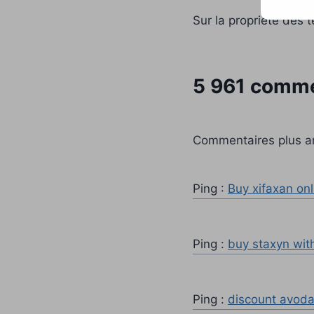
Navigation
Sur la propriété des t
de
l’article
5 961 comme
Navigation
Commentaires plus a
dans
Ping :
Buy xifaxan onl
les
commentair
Ping :
buy staxyn with
Ping :
discount avodar