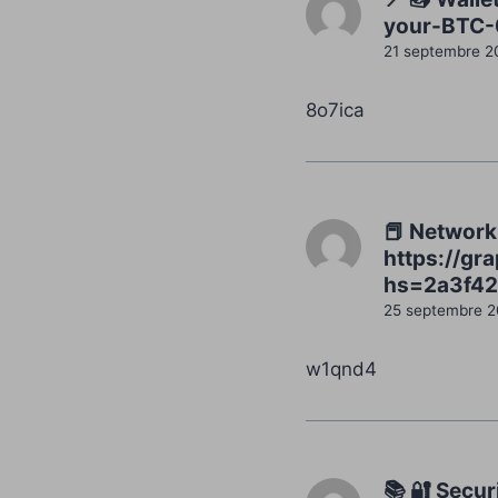
your-BTC-
21 septembre 2
8o7ica
📕 Network:
https://g
hs=2a3f42
25 septembre 
w1qnd4
📚 🔐 Secur