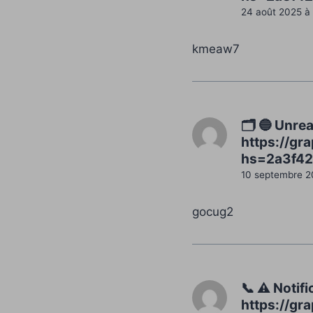
24 août 2025 à
kmeaw7
🗂 🔵 Unrea
https://g
hs=2a3f42
10 septembre 2
gocug2
📞 ⚠️ Notif
https://g