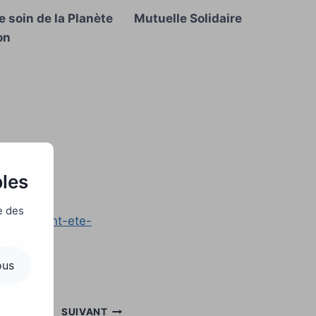
 soin de la Planète
Mutuelle Solidaire
on
bles
e des
omplete-ont-ete-
ous
SUIVANT