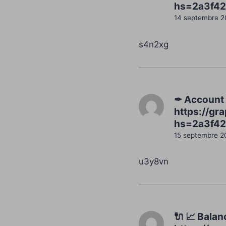
hs=2a3f42
14 septembre 2
s4n2xg
✒ Account 
https://g
hs=2a3f42
15 septembre 2
u3y8vn
🔌 📈 Bala