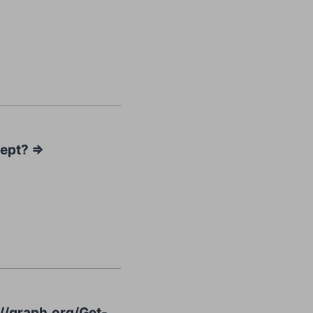
ept? =>
s://graph.org/Get-