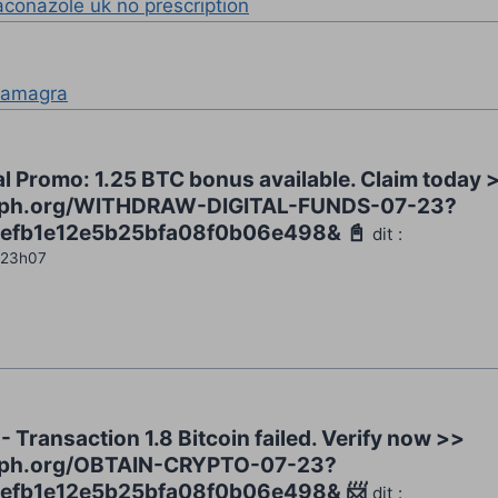
raconazole uk no prescription
kamagra
al Promo: 1.25 BTC bonus available. Claim today 
raph.org/WITHDRAW-DIGITAL-FUNDS-07-23?
efb1e12e5b25bfa08f0b06e498& 📓
dit :
 23h07
 - Transaction 1.8 Bitcoin failed. Verify now >>
raph.org/OBTAIN-CRYPTO-07-23?
efb1e12e5b25bfa08f0b06e498& 📨
dit :