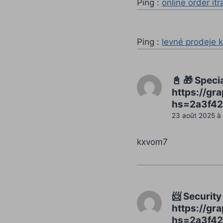
Ping :
online order it
Ping :
levné prodeje 
📓 🎁 Speci
https://g
hs=2a3f42
23 août 2025 à
kxvom7
📨 Security
https://g
hs=2a3f42