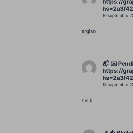
https://g
hs=2a3f42
16 septembre 2
srgisn
📬 ✉️ Pend
https://gr
hs=2a3f42
18 septembre 2
rjvijk
📍 📥 Walle