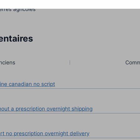
erres agricoles
ntaires
nciens
Comme
ine canadian no script
es
out a prescription overnight shipping
t no prescription overnight delivery