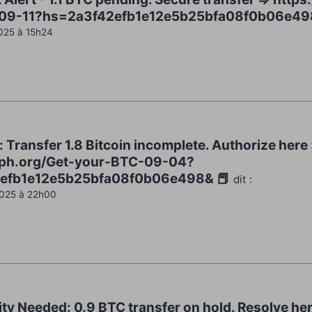
09-11?hs=2a3f42efb1e12e5b25bfa08f0b06e49
025 à 15h24
 Transfer 1.8 Bitcoin incomplete. Authorize here 
raph.org/Get-your-BTC-09-04?
efb1e12e5b25bfa08f0b06e498& 📕
dit :
2025 à 22h00
ity Needed: 0.9 BTC transfer on hold. Resolve he