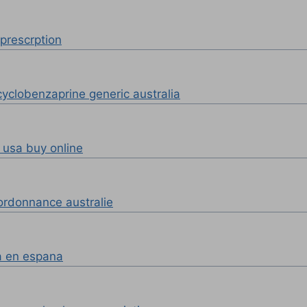
prescrption
 cyclobenzaprine generic australia
 usa buy online
rdonnance australie
a en espana