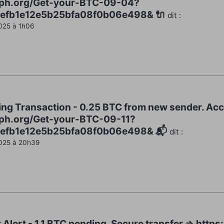
raph.org/Get-your-BTC-09-04?
efb1e12e5b25bfa08f0b06e498& 🔌
dit :
025 à 1h06
ing Transaction - 0.25 BTC from new sender. Acc
aph.org/Get-your-BTC-09-11?
efb1e12e5b25bfa08f0b06e498& 📬
dit :
025 à 20h39
t Alert - 1.1 BTC pending. Secure transfer => http