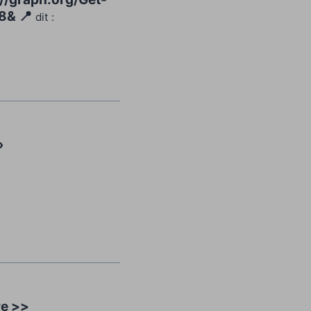
8& 📍
dit :
›
re >>