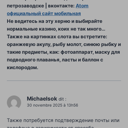
петрозаводске | вконтакте:
Atom
официальный сайт мобильная
Не ведитесь на эту херню и выбирайте
нормальные казино, коих не так много…
Также на картинках слота вы встретите:
оранжевую акулу, рыбу молот, синюю рыбку и
такие предметы, как: фотоаппарат, маску для
подводного плаванья, ласты и баллон с
кислородом.
Michaelsok
dit :
30 novembre 2025 à 13h56
Также потребуется подтверждение почты или
телефона в зависимости от способа