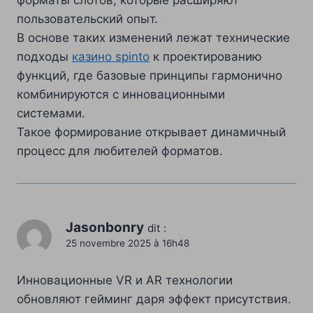
пользовательский опыт.
В основе таких изменений лежат технические
подходы
казино spinto
к проектированию
функций, где базовые принципы гармонично
комбинируются с инновационными
системами.
Такое формирование открывает динамичный
процесс для любителей форматов.
Jasonbonry
dit :
25 novembre 2025 à 16h48
Инновационные VR и AR технологии
обновляют гейминг даря эффект присутствия.