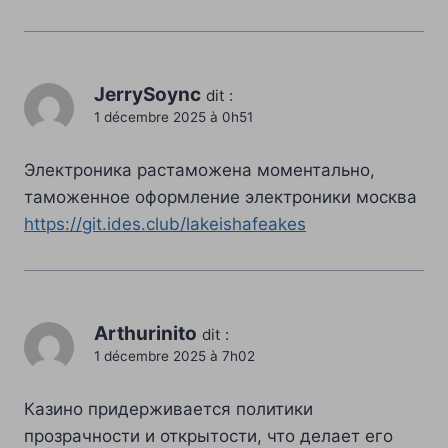
JerrySoync
dit :
1 décembre 2025 à 0h51
Электроника растаможена моментально,
таможенное оформление электроники москва
https://git.ides.club/lakeishafeakes
Arthurinito
dit :
1 décembre 2025 à 7h02
Казино придерживается политики
прозрачности и открытости, что делает его