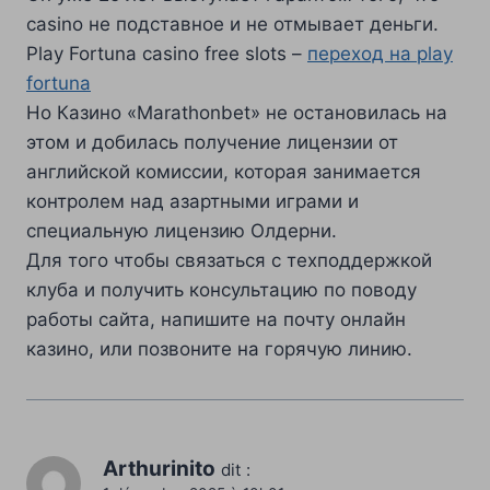
casino не подставное и не отмывает деньги.
Play Fortuna casino free slots –
переход на play
fortuna
Но Казино «Marathonbet» не остановилась на
этом и добилась получение лицензии от
английской комиссии, которая занимается
контролем над азартными играми и
специальную лицензию Олдерни.
Для того чтобы связаться с техподдержкой
клуба и получить консультацию по поводу
работы сайта, напишите на почту онлайн
казино, или позвоните на горячую линию.
Arthurinito
dit :