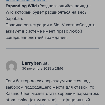
Expanding Wild
(Раздвигающийся ваилд) –
Wild который будет расширяться на весь
барабан.
Правила регистрации в Slot V казиноСоздать
аккаунт в системе имеет право любой
совершеннолетний гражданин.
Larryben
dit :
30 novembre 2025 à 21h16
Если беттор до сих пор задумывается над
выбором подходящего места для ставок, то
Казино Леон может стать хорошим вариантом.
atom casino (атом казино) — официальный