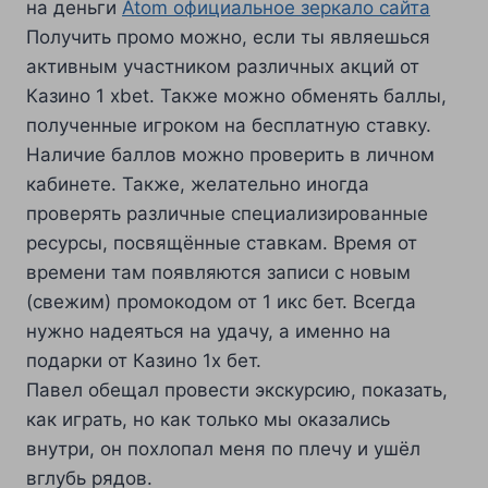
на деньги
Atom официальное зеркало сайта
Получить промо можно, если ты являешься
активным участником различных акций от
Казино 1 xbet. Также можно обменять баллы,
полученные игроком на бесплатную ставку.
Наличие баллов можно проверить в личном
кабинете. Также, желательно иногда
проверять различные специализированные
ресурсы, посвящённые ставкам. Время от
времени там появляются записи с новым
(свежим) промокодом от 1 икс бет. Всегда
нужно надеяться на удачу, а именно на
подарки от Казино 1х бет.
Павел обещал провести экскурсию, показать,
как играть, но как только мы оказались
внутри, он похлопал меня по плечу и ушёл
вглубь рядов.