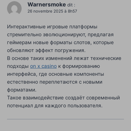
Warnersmoke
dit :
26 novembre 2025 à 8h57
Интерактивные игровые платформы
стремительно эволюционируют, предлагая
геймерам новые форматы слотов, которые
обновляют эффект погружения.
В основе таких изменений лежат технические
подходы
on x casino
к формированию
интерфейса, где основные компоненты
естественно переплетаются с новыми
форматами.
Такое взаимодействие создаёт современный
потенциал для каждого пользователя.